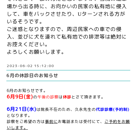
場から出る時に、お向かいの民家の私有地に侵入
して、車をバックさせたり、
ターンされる方が
U
いるそうです。
ご迷惑となりますので、周辺民家への車での侵
入、並びに犬を連れて私有地での排泄等は絶対に
お控えください。
よろしくお願いします。
2023-06-02 15:12:00
6月の休診日のお知らせ
6月のお知らせです。
6月9日(金)
の
午後の診察
は
休診
とさて頂きます。
6月21日(水)
は院長不在のため、久永先生の
代
診
診療(予約制)
となります。
診察をご希望の方は
事前に
お電話または受付にて、
ご予約をお願
いします。