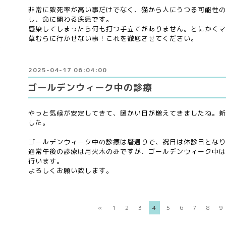
非常に致死率が高い事だけでなく、猫から人にうつる可能性の
し、命に関わる疾患です。
感染してしまったら何も打つ手立てがありません。とにかくマ
草むらに行かせない事！これを徹底させてください。
2025-04-17 06:04:00
ゴールデンウィーク中の診療
やっと気候が安定してきて、暖かい日が増えてきましたね。新
した。
ゴールデンウィーク中の診療は暦通りで、祝日は休診日となり
通常午後の診療は月火木のみですが、ゴールデンウィーク中は4
行います。
よろしくお願い致します。
«
1
2
3
4
5
6
7
8
9