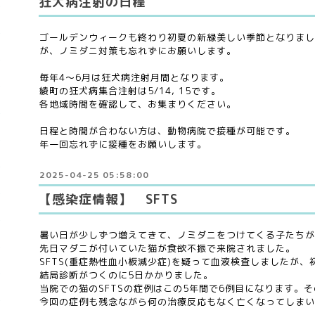
狂犬病注射の日程
ゴールデンウィークも終わり初夏の新緑美しい季節となりまし
が、ノミダニ対策も忘れずにお願いします。
毎年4〜6月は狂犬病注射月間となります。
綾町の狂犬病集合注射は5/14, 15です。
各地域時間を確認して、お集まりください。
日程と時間が合わない方は、動物病院で接種が可能です。
年一回忘れずに接種をお願いします。
2025-04-25 05:58:00
【感染症情報】 SFTS
暑い日が少しずつ増えてきて、ノミダニをつけてくる子たちが
先日マダニが付いていた猫が食欲不振で来院されました。
SFTS(重症熱性血小板減少症)を疑って血液検査しましたが
結局診断がつくのに5日かかりました。
当院での猫のSFTSの症例はこの5年間で6例目になります。
今回の症例も残念ながら何の治療反応もなく亡くなってしまい